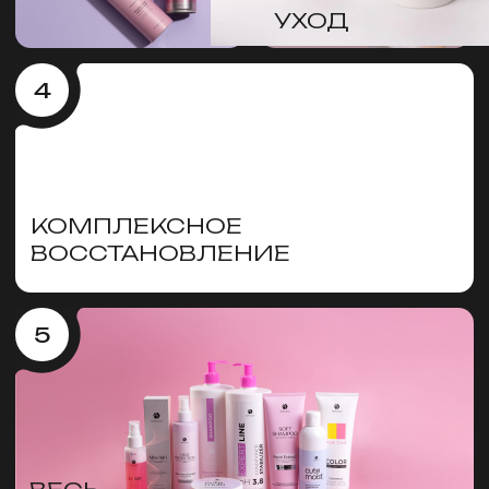
КОМПАНИЯ
О НАС
ADRICOCO
Производитель яркой, трендовой и
качественной профессиональной
косметики для ногтей и волос,
созданной специально для молодых
девушек и женщин. ADRICOCO входит
в группу компаний TNL Professional.