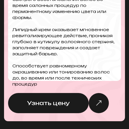
политикой конфиденциальности
Проконсультироваться
Российский
производитель
косметики
8 800 250-60-48
info@adricoco.com
Республика Татарстан, г. Казань, ул.
Аделя Кутуя, д. № 124А, офис 301