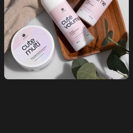
1
ШАМПУНЬ-ДЕТЕКТОР
EXPERT EDITION
с ниацинамидом, экстрактом
яблока и соком алоэ (рН 6,0)