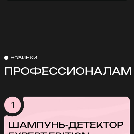
Профессиональный спрей предназначен
для завершения процедуры
окрашивания волос: быстро и
эффективно останавливает химический
процесс окисления, закрепляя
косметический пигмент в структуре
волоса, защищает в дальнейшем цвет от
вымывания и выцветания, нормализует
рН
Узнать цену
3
ЛИПИДНЫЙ
КРЕМ-РЕВИТАЛИЗАНТ
EXPERT EDITION
с натуральными маслами
и молочной кислотой