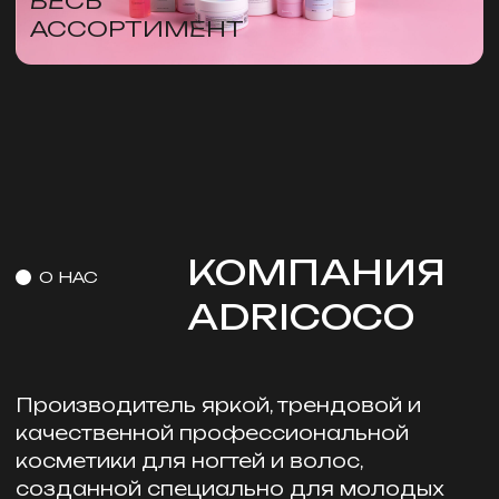
Компания обладает обширным
ассортиментом товаров:
116
12
оттенков
линеек
профессиональных
для ухода
красок
за волосами
Продукция компании производится в
собственных современных
лабораториях в России и Южной Корее,
соответствует ГОСТу и
сертифицирована по ISO. Группа
компаний имеет более 300