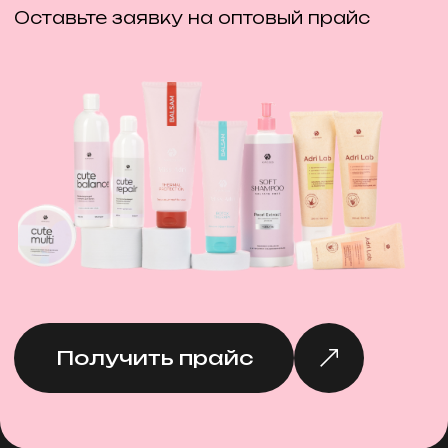
СПРЕЙ-СТАБИЛИЗАТОР
ОКРАШИВАНИЯ
EXPERT EDITION
с маслом апельсина и
протеинами риса (рН 2,5)