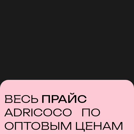
Шампунь специально разработан в
помощь колористам для основных
салонных процедур
Проявляет остатки осветляющей смеси
после обесцвечивания, окрашивая ее в
розовый цвет, позволяя глубоко и
эффективно очистить волосы
Может использоваться после любой
технической процедуры для тщательной
очистки волос и восстановления уровня
рН
Узнать цену
2