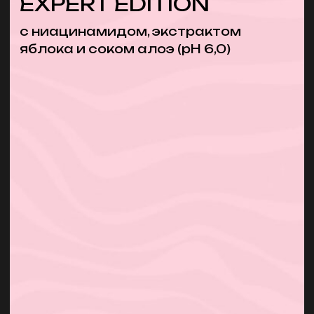
Профессиональный продукт для
быстрого восстановления волос во
время салонных процедур по
перманентному изменению цвета или
формы.
Липидный крем оказывает мгновенное
ревитализирующее действие, проникая
глубоко в кутикулу волосяного стержня,
заполняет повреждения и создает
защитный барьер.
Способствует равномерному
окрашиванию или тонированию волос